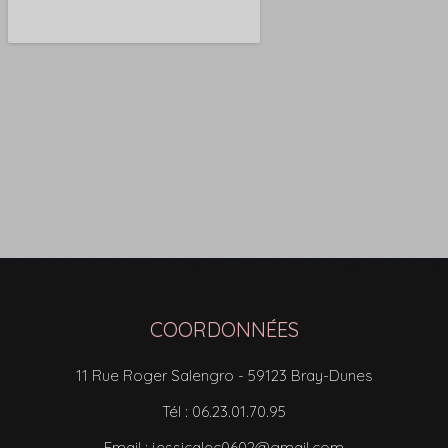
COORDONNÉES
11 Rue Roger Salengro - 59123 Bray-Dunes
Tél : 06.23.01.70.95
Email : jessicalec0602@gmail.com